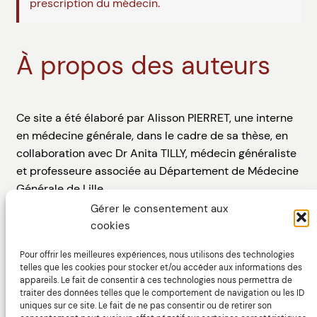
prescription du médecin.
À propos des auteurs
Ce site a été élaboré par Alisson PIERRET, une interne
en médecine générale, dans le cadre de sa thèse, en
collaboration avec Dr Anita TILLY, médecin généraliste
et professeure associée au Département de Médecine
Générale de Lille.
Gérer le consentement aux
Le web design du site a été assuré par Thibault
cookies
DIGUET, directeur artistique, avec l’aide de Marine
GARCIA-DHIF, ergonome spécialisée dans la
Pour offrir les meilleures expériences, nous utilisons des technologies
telles que les cookies pour stocker et/ou accéder aux informations des
conception et l’évaluation des interfaces homme-
appareils. Le fait de consentir à ces technologies nous permettra de
machine.
traiter des données telles que le comportement de navigation ou les ID
uniques sur ce site. Le fait de ne pas consentir ou de retirer son