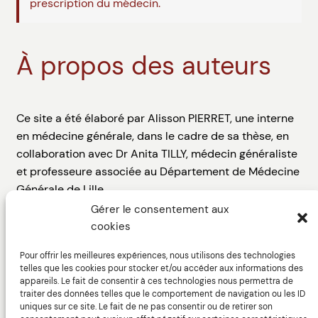
prescription du médecin.
À propos des auteurs
Ce site a été élaboré par Alisson PIERRET, une interne
en médecine générale, dans le cadre de sa thèse, en
collaboration avec Dr Anita TILLY, médecin généraliste
et professeure associée au Département de Médecine
Générale de Lille.
Gérer le consentement aux
Le web design du site a été assuré par Thibault
cookies
DIGUET, directeur artistique, avec l’aide de Marine
GARCIA-DHIF, ergonome spécialisée dans la
Pour offrir les meilleures expériences, nous utilisons des technologies
telles que les cookies pour stocker et/ou accéder aux informations des
conception et l’évaluation des interfaces homme-
appareils. Le fait de consentir à ces technologies nous permettra de
machine.
traiter des données telles que le comportement de navigation ou les ID
uniques sur ce site. Le fait de ne pas consentir ou de retirer son