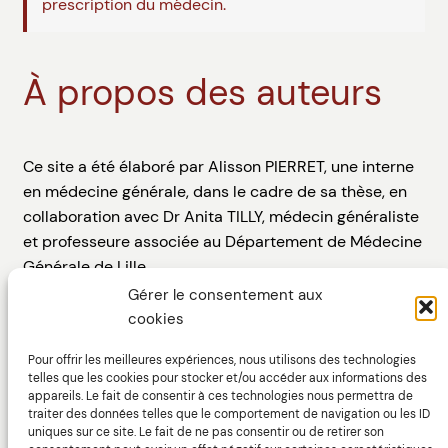
prescription du médecin.
À propos des auteurs
Ce site a été élaboré par Alisson PIERRET, une interne
en médecine générale, dans le cadre de sa thèse, en
collaboration avec Dr Anita TILLY, médecin généraliste
et professeure associée au Département de Médecine
Générale de Lille.
Gérer le consentement aux
Le web design du site a été assuré par Thibault
cookies
DIGUET, directeur artistique, avec l’aide de Marine
GARCIA-DHIF, ergonome spécialisée dans la
Pour offrir les meilleures expériences, nous utilisons des technologies
telles que les cookies pour stocker et/ou accéder aux informations des
conception et l’évaluation des interfaces homme-
appareils. Le fait de consentir à ces technologies nous permettra de
machine.
traiter des données telles que le comportement de navigation ou les ID
uniques sur ce site. Le fait de ne pas consentir ou de retirer son