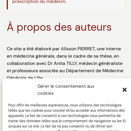
prescription du médecin.
À propos des auteurs
Ce site a été élaboré par Alisson PIERRET, une interne
en médecine générale, dans le cadre de sa thèse, en
collaboration avec Dr Anita TILLY, médecin généraliste
et professeure associée au Département de Médecine
Générale de Lille.
Gérer le consentement aux
Le web design du site a été assuré par Thibault
cookies
DIGUET, directeur artistique, avec l’aide de Marine
GARCIA-DHIF, ergonome spécialisée dans la
Pour offrir les meilleures expériences, nous utilisons des technologies
telles que les cookies pour stocker et/ou accéder aux informations des
conception et l’évaluation des interfaces homme-
appareils. Le fait de consentir à ces technologies nous permettra de
machine.
traiter des données telles que le comportement de navigation ou les ID
uniques sur ce site. Le fait de ne pas consentir ou de retirer son