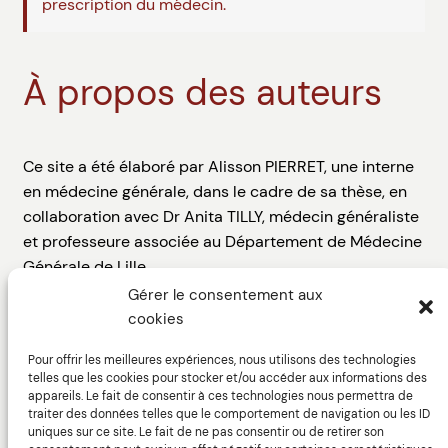
prescription du médecin.
À propos des auteurs
Ce site a été élaboré par Alisson PIERRET, une interne
en médecine générale, dans le cadre de sa thèse, en
collaboration avec Dr Anita TILLY, médecin généraliste
et professeure associée au Département de Médecine
Générale de Lille.
Gérer le consentement aux
Le web design du site a été assuré par Thibault
cookies
DIGUET, directeur artistique, avec l’aide de Marine
GARCIA-DHIF, ergonome spécialisée dans la
Pour offrir les meilleures expériences, nous utilisons des technologies
telles que les cookies pour stocker et/ou accéder aux informations des
conception et l’évaluation des interfaces homme-
appareils. Le fait de consentir à ces technologies nous permettra de
machine.
traiter des données telles que le comportement de navigation ou les ID
uniques sur ce site. Le fait de ne pas consentir ou de retirer son