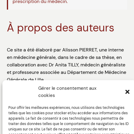
prescription du médecin.
À propos des auteurs
Ce site a été élaboré par Alisson PIERRET, une interne
en médecine générale, dans le cadre de sa thèse, en
collaboration avec Dr Anita TILLY, médecin généraliste
et professeure associée au Département de Médecine
Générale de Lille.
Gérer le consentement aux
Le web design du site a été assuré par Thibault
cookies
DIGUET, directeur artistique, avec l’aide de Marine
GARCIA-DHIF, ergonome spécialisée dans la
Pour offrir les meilleures expériences, nous utilisons des technologies
telles que les cookies pour stocker et/ou accéder aux informations des
conception et l’évaluation des interfaces homme-
appareils. Le fait de consentir à ces technologies nous permettra de
machine.
traiter des données telles que le comportement de navigation ou les ID
uniques sur ce site. Le fait de ne pas consentir ou de retirer son