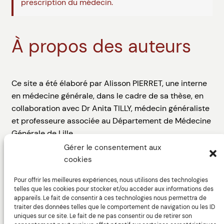
prescription du médecin.
À propos des auteurs
Ce site a été élaboré par Alisson PIERRET, une interne
en médecine générale, dans le cadre de sa thèse, en
collaboration avec Dr Anita TILLY, médecin généraliste
et professeure associée au Département de Médecine
Générale de Lille.
Gérer le consentement aux
Le web design du site a été assuré par Thibault
cookies
DIGUET, directeur artistique, avec l’aide de Marine
GARCIA-DHIF, ergonome spécialisée dans la
Pour offrir les meilleures expériences, nous utilisons des technologies
telles que les cookies pour stocker et/ou accéder aux informations des
conception et l’évaluation des interfaces homme-
appareils. Le fait de consentir à ces technologies nous permettra de
machine.
traiter des données telles que le comportement de navigation ou les ID
uniques sur ce site. Le fait de ne pas consentir ou de retirer son