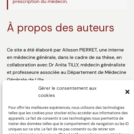
prescription du médecin.
À propos des auteurs
Ce site a été élaboré par Alisson PIERRET, une interne
en médecine générale, dans le cadre de sa thèse, en
collaboration avec Dr Anita TILLY, médecin généraliste
et professeure associée au Département de Médecine
Générale de Lille.
Gérer le consentement aux
Le web design du site a été assuré par Thibault
cookies
DIGUET, directeur artistique, avec l’aide de Marine
GARCIA-DHIF, ergonome spécialisée dans la
Pour offrir les meilleures expériences, nous utilisons des technologies
telles que les cookies pour stocker et/ou accéder aux informations des
conception et l’évaluation des interfaces homme-
appareils. Le fait de consentir à ces technologies nous permettra de
machine.
traiter des données telles que le comportement de navigation ou les ID
uniques sur ce site. Le fait de ne pas consentir ou de retirer son