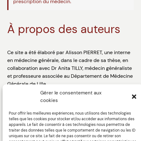
prescription du médecin.
À propos des auteurs
Ce site a été élaboré par Alisson PIERRET, une interne
en médecine générale, dans le cadre de sa thèse, en
collaboration avec Dr Anita TILLY, médecin généraliste
et professeure associée au Département de Médecine
Générale de Lille.
Gérer le consentement aux
Le web design du site a été assuré par Thibault
cookies
DIGUET, directeur artistique, avec l’aide de Marine
GARCIA-DHIF, ergonome spécialisée dans la
Pour offrir les meilleures expériences, nous utilisons des technologies
telles que les cookies pour stocker et/ou accéder aux informations des
conception et l’évaluation des interfaces homme-
appareils. Le fait de consentir à ces technologies nous permettra de
machine.
traiter des données telles que le comportement de navigation ou les ID
uniques sur ce site. Le fait de ne pas consentir ou de retirer son